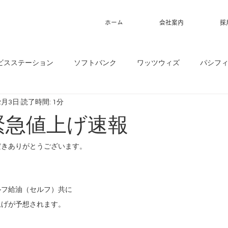
ホーム
会社案内
採
ビスステーション
ソフトバンク
ワッツウィズ
パシフ
2月3日
読了時間: 1分
】緊急値上げ速報
だきありがとうございます。
ルフ給油（セルフ）共に
上げが予想されます。