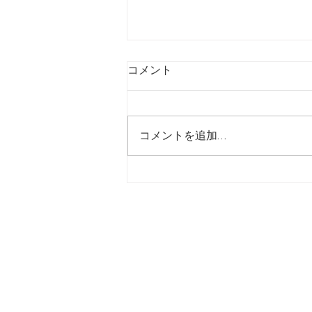
コメント
コメントを追加…
【7/24】緊急値上げ速報
ホーム