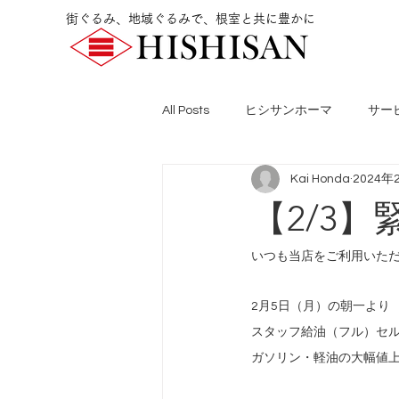
街ぐるみ、地域ぐるみで、根室と共に豊かに
All Posts
ヒシサンホーマ
サー
Kai Honda
2024年
【2/3
いつも当店をご利用いた
2月5日（月）の朝一より
スタッフ給油（フル）セ
ガソリン・軽油の大幅値