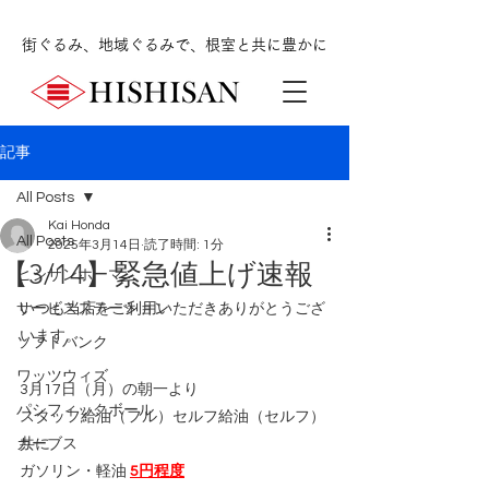
街ぐるみ、地域ぐるみで、根室と共に豊かに
記事
All Posts
Kai Honda
All Posts
2025年3月14日
読了時間: 1分
【3/14】緊急値上げ速報
ヒシサンホーマ
サービスステーション
いつも当店をご利用いただきありがとうござ
います。
ソフトバンク
ワッツウィズ
3月17日（月）の朝一より
パシフィックボール
スタッフ給油（フル）セルフ給油（セルフ）
カーブス
共に
ガソリン・軽油 
5円程度