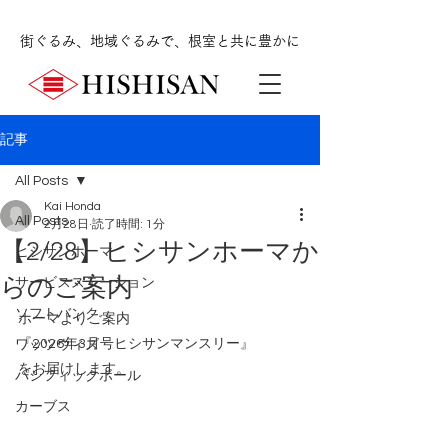
街ぐるみ、地域ぐるみで、根室と共に豊かに
記事
All Posts
Kai Honda
All Posts
2月28日
読了時間: 1分
【2/28】ヒシサンホーマか
ヒシサンホーマ
らのご案内
サービスステーション
ソフトバンク
ホーマよりご案内
『2026年3月号ヒシサンマンスリー』
ワッツウィズ
をお届けします。
パシフィックボール
カーブス