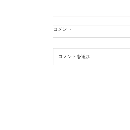
コメント
コメントを追加…
【7/24】緊急値上げ速報
ホーム