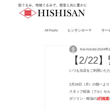
街ぐるみ、地域ぐるみで、根室と共に豊かに
All Posts
ヒシサンホーマ
サー
Kai Honda
2024年
【2/2
いつも当店をご利用いた
2月26日（月）の朝一より
スタッフ給油（フル）セ
ガソリン・軽油の
3円程度