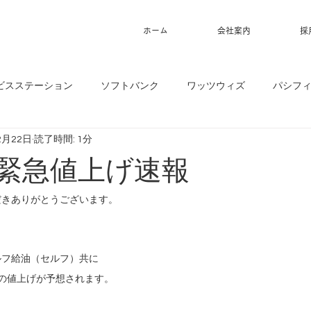
ホーム
会社案内
採
ビスステーション
ソフトバンク
ワッツウィズ
パシフ
2月22日
読了時間: 1分
2】緊急値上げ速報
だきありがとうございます。
ルフ給油（セルフ）共に
の値上げが予想されます。