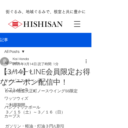
街ぐるみ、地域ぐるみで、根室と共に豊かに
記事
All Posts
Kai Honda
All Posts
2025年3月14日
読了時間: 1分
【3/14】LINE会員限定お得
ヒシサンホーマ
なクーポン配信中！
サービスステーション
ソフトバンク
Enejet根室大正町ノースウイングSS限定
ワッツウィズ
ご利用期間
パシフィックボール
３／１５（土）～３／１６（日）
カーブス
ガソリン・軽油・灯油３円/L割引