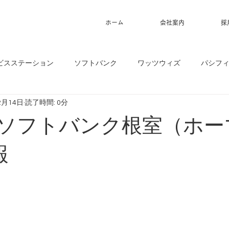
ホーム
会社案内
採
ビスステーション
ソフトバンク
ワッツウィズ
パシフ
2月14日
読了時間: 0分
4】ソフトバンク根室（ホ
報