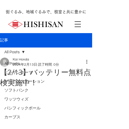
街ぐるみ、地域ぐるみで、根室と共に豊かに
記事
All Posts
Kai Honda
All Posts
2024年2月13日
読了時間: 0分
【2/13】バッテリー無料点
ヒシサンホーマ
検実施中！
サービスステーション
ソフトバンク
ワッツウィズ
パシフィックボール
カーブス