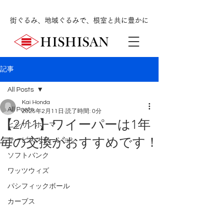
街ぐるみ、地域ぐるみで、根室と共に豊かに
記事
All Posts
Kai Honda
All Posts
2025年2月11日
読了時間: 0分
【2/11】ワイーパーは1年
ヒシサンホーマ
毎の交換がおすすめです！
サービスステーション
ソフトバンク
ワッツウィズ
パシフィックボール
カーブス