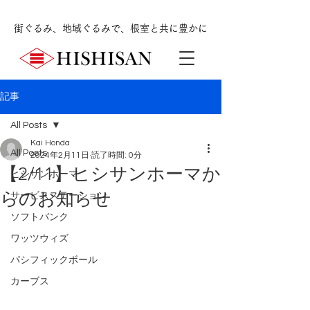
街ぐるみ、地域ぐるみで、根室と共に豊かに
記事
All Posts
Kai Honda
All Posts
2024年2月11日
読了時間: 0分
【2/11】ヒシサンホーマか
ヒシサンホーマ
らのお知らせ
サービスステーション
ソフトバンク
ワッツウィズ
パシフィックボール
カーブス