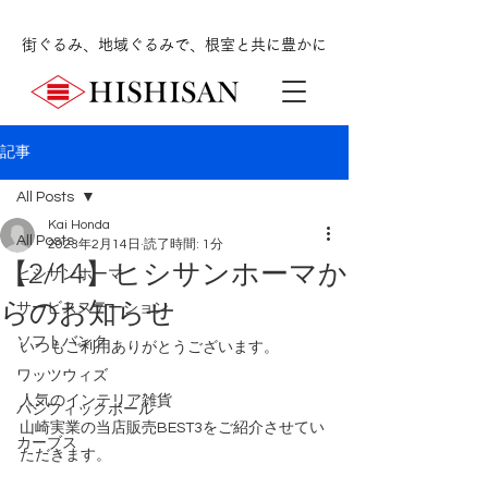
街ぐるみ、地域ぐるみで、根室と共に豊かに
記事
All Posts
Kai Honda
All Posts
2023年2月14日
読了時間: 1分
【2/14】ヒシサンホーマか
ヒシサンホーマ
らのお知らせ
サービスステーション
ソフトバンク
いつもご利用ありがとうございます。
ワッツウィズ
人気のインテリア雑貨
パシフィックボール
山崎実業の当店販売BEST3をご紹介させてい
カーブス
ただきます。