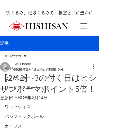
街ぐるみ、地域ぐるみで、根室と共に豊かに
記事
All Posts
Kai Honda
All Posts
2025年2月12日
読了時間: 0分
【2/12】 3の付く日はヒシ
ヒシサンホーマ
サンホーマポイント5倍！
サービスステーション
ソフトバンク
更新日：
2025年2月14日
ワッツウィズ
パシフィックボール
カーブス