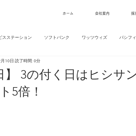
ホーム
会社案内
採
ビスステーション
ソフトバンク
ワッツウィズ
パシフ
2月10日
読了時間: 0分
0日】 3の付く日はヒシサ
ト5倍！