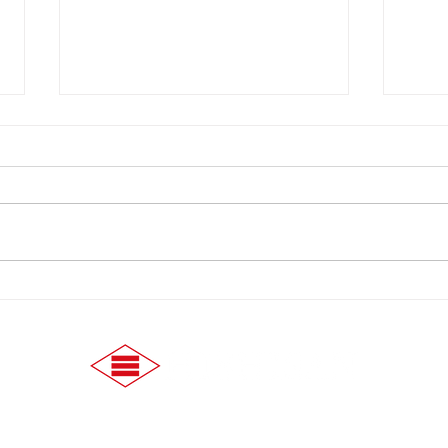
【7/29】3の付く日はヒシサ
【7
ンホーマポイント3倍！
のご
会社案内
採用情報
事業内容
お知らせ