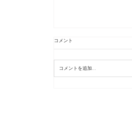
コメント
コメントを追加…
【7/31】ヒシサンホーマから
のご案内
ホーム