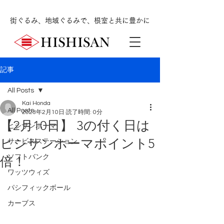
街ぐるみ、地域ぐるみで、根室と共に豊かに
記事
All Posts
Kai Honda
All Posts
2023年2月10日
読了時間: 0分
【2月10日】 3の付く日は
ヒシサンホーマ
ヒシサンホーマポイント5
サービスステーション
ソフトバンク
倍！
ワッツウィズ
パシフィックボール
カーブス