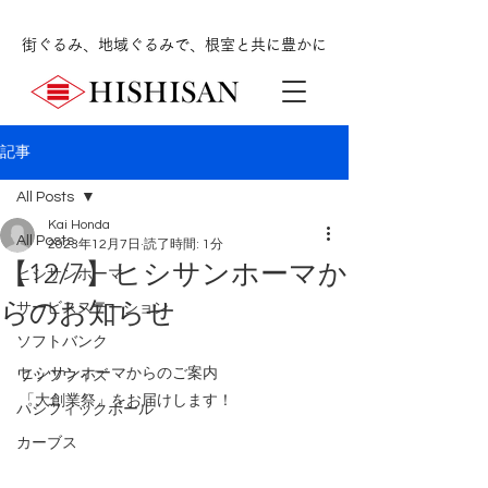
街ぐるみ、地域ぐるみで、根室と共に豊かに
記事
All Posts
Kai Honda
All Posts
2023年12月7日
読了時間: 1分
【12/7】ヒシサンホーマか
ヒシサンホーマ
らのお知らせ
サービスステーション
ソフトバンク
ヒシサンホーマからのご案内
ワッツウィズ
「大創業祭」をお届けします！
パシフィックボール
カーブス