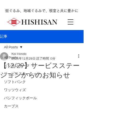
街ぐるみ、地域ぐるみで、根室と共に豊かに
記事
All Posts
Kai Honda
All Posts
2025年12月29日
読了時間: 0分
【12/29】サービスステー
ヒシサンホーマ
ションからのお知らせ
サービスステーション
ソフトバンク
ワッツウィズ
パシフィックボール
カーブス