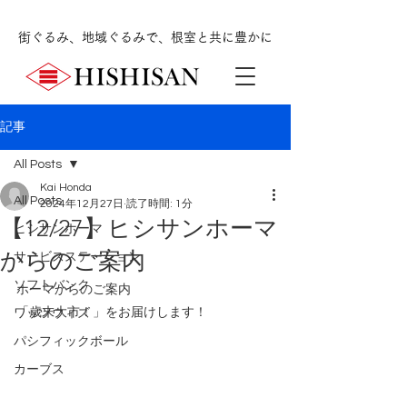
街ぐるみ、地域ぐるみで、根室と共に豊かに
記事
All Posts
Kai Honda
All Posts
2024年12月27日
読了時間: 1分
【12/27】ヒシサンホーマ
ヒシサンホーマ
からのご案内
サービスステーション
ソフトバンク
ホーマからのご案内
「歳末大市！
」をお届けします！
ワッツウィズ
パシフィックボール
カーブス