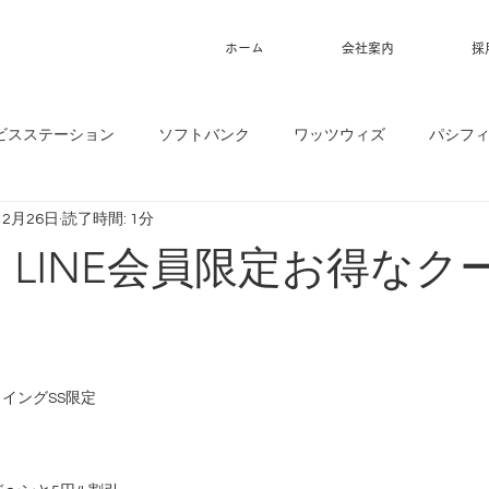
ホーム
会社案内
採
ビスステーション
ソフトバンク
ワッツウィズ
パシフ
12月26日
読了時間: 1分
6】LINE会員限定お得なク
ウイングSS限定