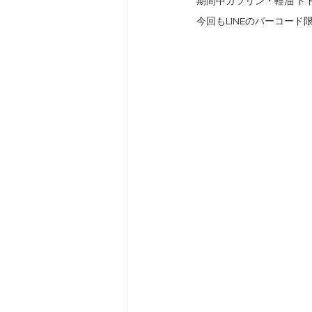
期間中ガソリン・軽油 ドド
今回もLINEのバーコード