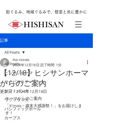
街ぐるみ、地域ぐるみで、根室と共に豊かに
記事
All Posts
Kai Honda
All Posts
2024年12月18日
読了時間: 1分
【12/18】ヒシサンホーマ
ヒシサンホーマ
からのご案内
サービスステーション
ソフトバンク
更新日：
2024年12月19日
ホーマからのご案内
ワッツウィズ
「X'mas・歳末大感謝祭！
」をお届けしま
パシフィックボール
す！
カーブス