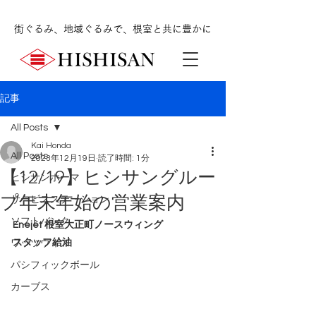
街ぐるみ、地域ぐるみで、根室と共に豊かに
記事
All Posts
Kai Honda
All Posts
2023年12月19日
読了時間: 1分
【12/19】ヒシサングルー
ヒシサンホーマ
プ年末年始の営業案内
サービスステーション
ソフトバンク
Enejet 根室大正町ノースウィング
スタッフ給油
ワッツウィズ
パシフィックボール
カーブス