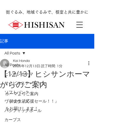
街ぐるみ、地域ぐるみで、根室と共に豊かに
記事
All Posts
Kai Honda
All Posts
2025年12月13日
読了時間: 1分
【12/13】ヒシサンホーマ
ヒシサンホーマ
からのご案内
サービスステーション
ソフトバンク
ホーマよりご案内
『師走生活応援セール！！』
ワッツウィズ
をお届けします！
パシフィックボール
カーブス