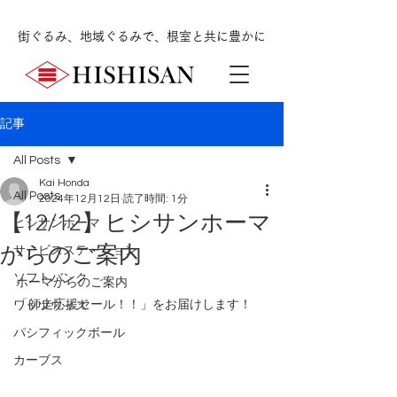
街ぐるみ、地域ぐるみで、根室と共に豊かに
記事
All Posts
Kai Honda
All Posts
2024年12月12日
読了時間: 1分
【12/12】ヒシサンホーマ
ヒシサンホーマ
からのご案内
サービスステーション
ソフトバンク
ホーマからのご案内
「師走応援セール！！
」をお届けします！
ワッツウィズ
パシフィックボール
カーブス