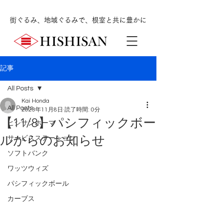
街ぐるみ、地域ぐるみで、根室と共に豊かに
記事
All Posts
Kai Honda
All Posts
2023年11月8日
読了時間: 0分
【11/8】パシフィックボー
ヒシサンホーマ
ルからのお知らせ
サービスステーション
ソフトバンク
ワッツウィズ
パシフィックボール
カーブス