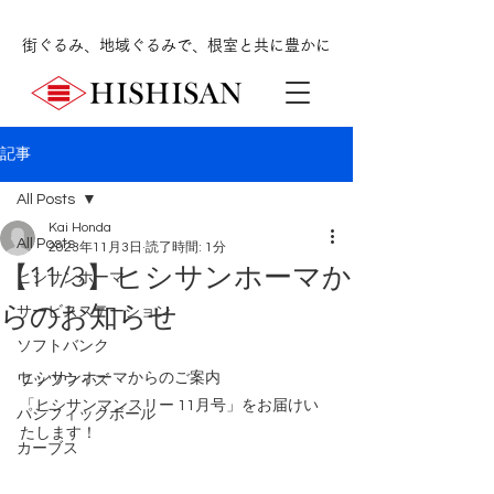
街ぐるみ、地域ぐるみで、根室と共に豊かに
記事
All Posts
Kai Honda
All Posts
2023年11月3日
読了時間: 1分
【11/3】ヒシサンホーマか
ヒシサンホーマ
らのお知らせ
サービスステーション
ソフトバンク
ヒシサンホーマからのご案内
ワッツウィズ
「ヒシサンマンスリー 11月号」をお届けい
パシフィックボール
たします！
カーブス