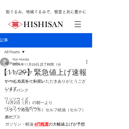
街ぐるみ、地域ぐるみで、根室と共に豊かに
記事
All Posts
Kai Honda
All Posts
2024年11月29日
読了時間: 1分
【11/29】緊急値上げ速報
ヒシサンホーマ
サービスステーション
いつも当店をご利用いただきありがとうござ
います。
ソフトバンク
ワッツウィズ
12月2日（月）の朝一より
パシフィックボール
スタッフ給油（フル）セルフ給油（セルフ）
カーブス
共に
ガソリン・軽油 
4円程度
の大幅値上げが予想