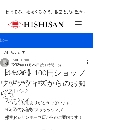
街ぐるみ、地域ぐるみで、根室と共に豊かに
記事
All Posts
Kai Honda
All Posts
2023年11月28日
読了時間: 1分
【11/28】100円ショップ
ヒシサンホーマ
ワッツウィズからのお知
サービスステーション
ソフトバンク
らせ
ワッツウィズ
いつもご利用ありがとうございます。
パシフィックボール
１００円ショップ ワッツウィズ
根室ヒシサンホーマ店からのご案内です！
カーブス