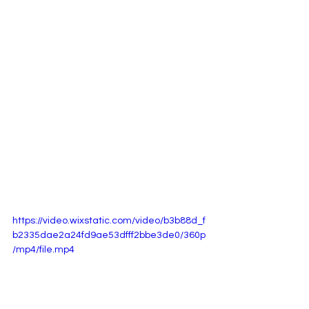
https://video.wixstatic.com/video/b3b88d_f
b2335dae2a24fd9ae53dfff2bbe3de0/360p
/mp4/file.mp4