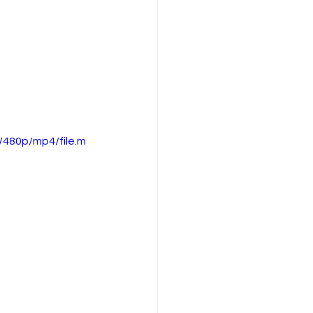
。
480p/mp4/file.m