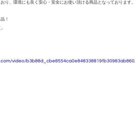
ており、環境にも良く安心・安全にお使い頂ける商品となっております
商品！
液」
tic.com/video/b3b88d_cbe8554ca0e848338819fb30983ab860/