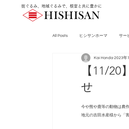
街ぐるみ、地域ぐるみで、根室と共に豊かに
All Posts
ヒシサンホーマ
サー
Kai Honda
2023年
【11/
せ
今や熊や鹿等の動物は農
地元の吉田水産様から「