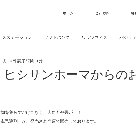
ホーム
会社案内
採
ビスステーション
ソフトバンク
ワッツウィズ
パシフ
11月20日
読了時間: 1分
20】ヒシサンホーマからの
作物を荒らすだけでなく、人にも被害が！！
害獣忌避剤」が、発売され当店で販売しております。