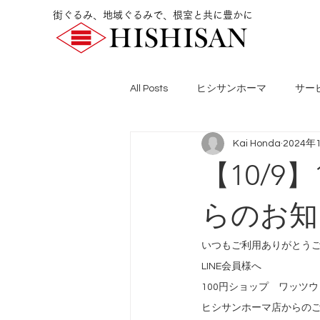
街ぐるみ、地域ぐるみで、根室と共に豊かに
All Posts
ヒシサンホーマ
サー
Kai Honda
2024年
【10/
らのお知
いつもご利用ありがとう
LINE会員様へ
100円ショップ　ワッツ
ヒシサンホーマ店からの