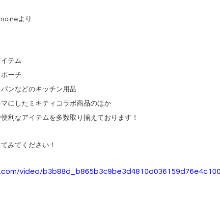
no:neより
アイテム
にポーチ
イパンなどのキッチン用品
ーマにしたミキティコラボ商品のほか
で便利なアイテムを多数取り揃えております！
してみてください！
tic.com/video/b3b88d_b865b3c9be3d4810a036159d76e4c100/