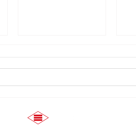
【9/25】 100円ショップWatts
【1
よりご案内
ら新