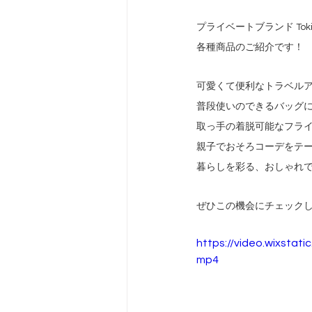
プライベートブランド Toki
各種商品のご紹介です！
可愛くて便利なトラベル
普段使いのできるバッグ
取っ手の着脱可能なフラ
親子でおそろコーデをテ
暮らしを彩る、おしゃれ
ぜひこの機会にチェック
https://video.wixsta
mp4