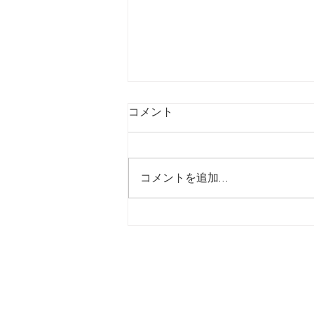
コメント
コメントを追加…
【1月1日】ヒシサングループ
から新年のご挨拶