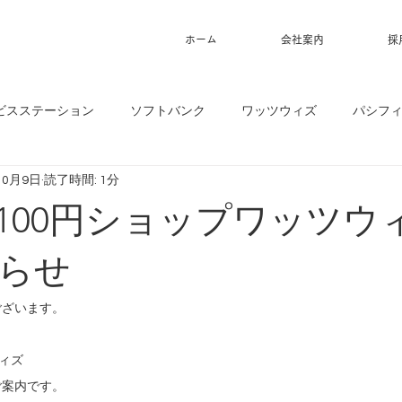
ホーム
会社案内
採
ビスステーション
ソフトバンク
ワッツウィズ
パシフ
10月9日
読了時間: 1分
9】100円ショップワッツウ
らせ
ございます。
ウィズ
ご案内です。