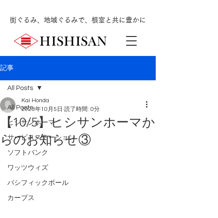
街ぐるみ、地域ぐるみで、根室と共に豊かに
記事
All Posts
Kai Honda
All Posts
2023年10月5日
読了時間: 0分
【10/5】ヒシサンホーマか
ヒシサンホーマ
らのお知らせ③
サービスステーション
ソフトバンク
ワッツウィズ
パシフィックボール
カーブス