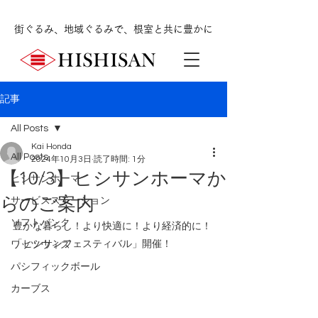
街ぐるみ、地域ぐるみで、根室と共に豊かに
記事
All Posts
Kai Honda
All Posts
2024年10月3日
読了時間: 1分
【10/3】ヒシサンホーマか
ヒシサンホーマ
らのご案内
サービスステーション
ソフトバンク
豊かな暮らし！より快適に！より経済的に！
「ヒシサンフェスティバル」開催！
ワッツウィズ
パシフィックボール
カーブス