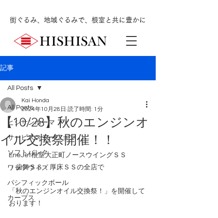
街ぐるみ、地域ぐるみで、根室と共に豊かに
記事
All Posts
Kai Honda
All Posts
2024年10月28日
読了時間: 1分
【10/28】秋のエンジンオ
ヒシサンホーマ
イル交換祭開催！！
サービスステーション
ソフトバンク
EneJet根室大正町ノースウイングＳＳ
・歯舞ＳＳ・厚床ＳＳの全店で
ワッツウィズ
パシフィックボール
「秋のエンジンオイル交換祭！」を開催して
カーブス
おります！