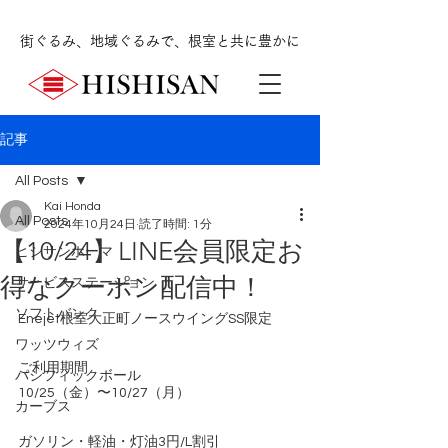
街ぐるみ、地域ぐるみで、根室と共に豊かに
記事
All Posts
Kai Honda
All Posts
2024年10月24日
読了時間: 1分
【10/24】LINE会員限定お
ヒシサンホーマ
得なクーポン配信中！
サービスステーション
ソフトバンク
Enejet根室大正町ノースウイングSS限定
ワッツウィズ
ご利用期間
パシフィックボール
10/25（金）〜10/27（月）
カーブス
ガソリン・軽油・灯油3円/L割引