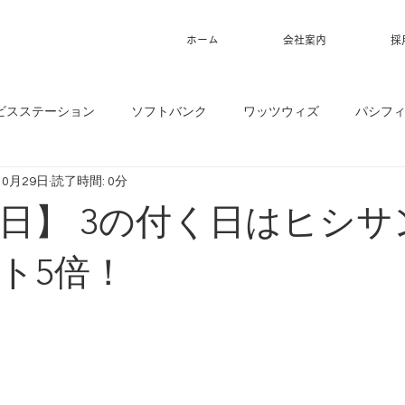
ホーム
会社案内
採
ビスステーション
ソフトバンク
ワッツウィズ
パシフ
10月29日
読了時間: 0分
29日】 3の付く日はヒシ
ト5倍！