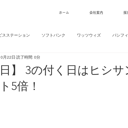
ホーム
会社案内
採
ビスステーション
ソフトバンク
ワッツウィズ
パシフ
10月22日
読了時間: 0分
23日】 3の付く日はヒシ
ト5倍！