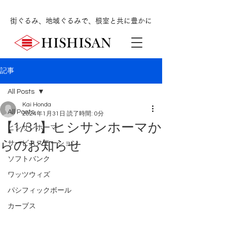
街ぐるみ、地域ぐるみで、根室と共に豊かに
記事
All Posts
Kai Honda
All Posts
2024年1月31日
読了時間: 0分
【1/31】ヒシサンホーマか
ヒシサンホーマ
らのお知らせ
サービスステーション
ソフトバンク
ワッツウィズ
パシフィックボール
カーブス