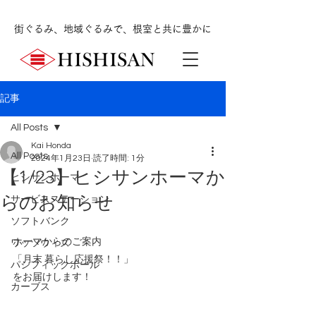
街ぐるみ、地域ぐるみで、根室と共に豊かに
記事
All Posts
Kai Honda
All Posts
2024年1月23日
読了時間: 1分
【1/23】ヒシサンホーマか
ヒシサンホーマ
らのお知らせ
サービスステーション
ソフトバンク
ホーマからのご案内
ワッツウィズ
「月末 暮らし応援祭！！」
パシフィックボール
をお届けします！
カーブス