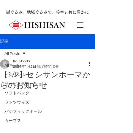
街ぐるみ、地域ぐるみで、根室と共に豊かに
記事
All Posts
Kai Honda
All Posts
2024年1月2日
読了時間: 0分
【1/2】ヒシサンホーマか
ヒシサンホーマ
らのお知らせ
サービスステーション
ソフトバンク
ワッツウィズ
パシフィックボール
カーブス