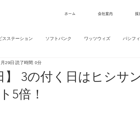
ホーム
会社案内
採
ビスステーション
ソフトバンク
ワッツウィズ
パシフ
1月29日
読了時間: 0分
9日】 3の付く日はヒシサ
ト5倍！