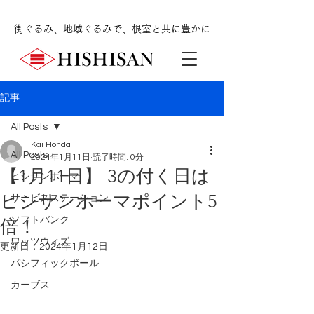
街ぐるみ、地域ぐるみで、根室と共に豊かに
記事
All Posts
Kai Honda
All Posts
2024年1月11日
読了時間: 0分
【1月11日】 3の付く日は
ヒシサンホーマ
ヒシサンホーマポイント5
サービスステーション
ソフトバンク
倍！
ワッツウィズ
更新日：
2024年1月12日
パシフィックボール
カーブス