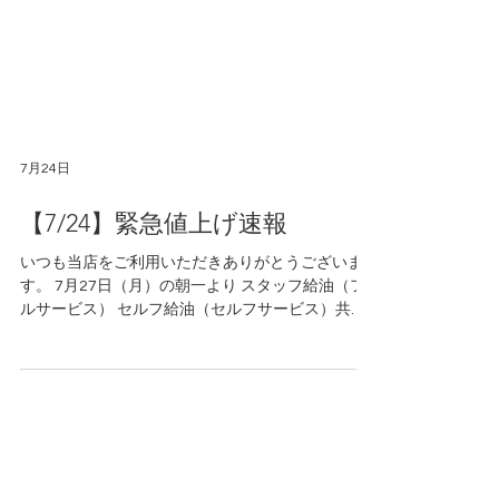
7月24日
【7/24】緊急値上げ速報
いつも当店をご利用いただきありがとうございま
す。 7月27日（月）の朝一より スタッフ給油（フ
ルサービス） セルフ給油（セルフサービス）共に
ガソリン・軽油 6円程度 の大幅値上げを予定して
おります。 給油予定のお客様は前日まで
の満タン給油をお勧め致します。 ご来店を心より
お待ちしております。