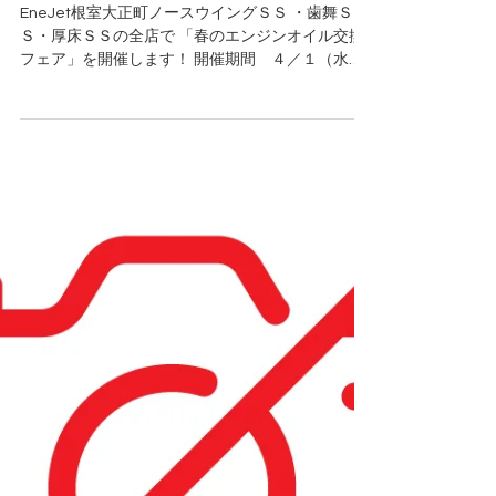
4月12日
【4/12】春のエンジンオイル交
換フェア開催！！
EneJet根室大正町ノースウイングＳＳ ・歯舞Ｓ
Ｓ・厚床ＳＳの全店で 「春のエンジンオイル交換
フェア」を開催します！ 開催期間 ４／１（水）
～４ ／３０（木） 期間中、対象オイルを特別価格
販売！！ なんと作業工賃も無料！！ この機会をお
見逃しなく！！ 皆様のご来店お待ちしておりま
す。